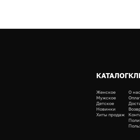
КАТАЛОГ
КЛ
Женское
О на
Мужское
Опла
Детское
Дост
Новинки
Возв
Хиты продаж
Конт
Поли
Поль